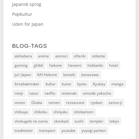
Japansk sprog
Popkultur
Uden for Japan
BLOG-TAGS
akihabara
anime
aomori
efterår
etikette
gaming
ghibli
hakone
hanami
hokkaido
hotel
jul i Japan
KAI Hakone
kaiseki
kanazawa
kirsebærtræer
kultur
kunst
kyoto
Kyubey
manga
meiji
natur
netflix
nintendo
omoide yokocho
onsen
Osaka
ramen
restaurant
ryokan
senso-ji
shibuya
shikoku
shinjuku
shinkansen
shokugeki no soma
skovbad
sushi
templer
tokyo
traditioner
transport
youtube
yoyogi parken