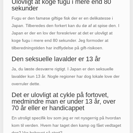
Ulovligt at koge fugu i mere end 80
sekunder
Fugu er den famøse giftige fisk der er en delikatesse i
Japan. Tilberedes den forkert kan du dø af at spise den. I
Japan er der en lov der foreskriver at det er ulovligt at
koge fugu i mere end 80 sekunder. Jeg formoder at
tilberedningstiden har indflydelse på gift-risikoen.
Den seksuelle lavalder er 13 år
Ja, du læste desværre rigtigt. I Japan er den seksuelle
lavalder kun 13 år. Nogle regioner har dog lokale love der
overruler dette.
Det er ulovligt at cykle på fortovet,
medmindre man er under 13 år, over
70 år eller er handicappet
En utroligt specifik lov som jeg er ret nysgerrig på hvordan
kom til verden. Hvem har taget den kamp og fået vedtaget
den? Var behovet så stort?