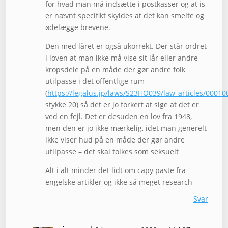
for hvad man må indsætte i postkasser og at is
er nævnt specifikt skyldes at det kan smelte og
ødelægge brevene.
Den med låret er også ukorrekt. Der står ordret
i loven at man ikke må vise sit lår eller andre
kropsdele på en måde der gør andre folk
utilpasse i det offentlige rum
(
https://legalus.jp/laws/S23HO039/law_articles/0001
stykke 20) så det er jo forkert at sige at det er
ved en fejl. Det er desuden en lov fra 1948,
men den er jo ikke mærkelig, idet man generelt
ikke viser hud på en måde der gør andre
utilpasse – det skal tolkes som seksuelt
Alt i alt minder det lidt om capy paste fra
engelske artikler og ikke så meget research
Svar