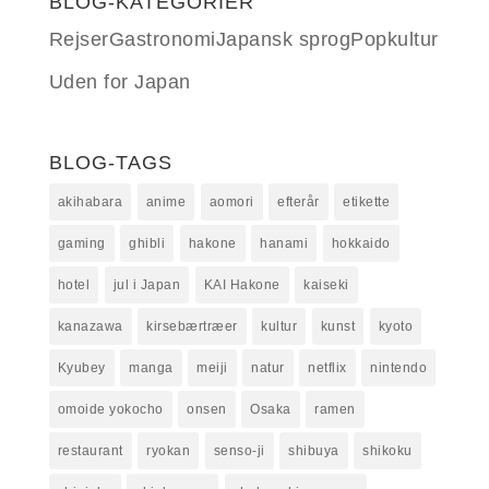
BLOG-KATEGORIER
Rejser
Gastronomi
Japansk sprog
Popkultur
Uden for Japan
BLOG-TAGS
akihabara
anime
aomori
efterår
etikette
gaming
ghibli
hakone
hanami
hokkaido
hotel
jul i Japan
KAI Hakone
kaiseki
kanazawa
kirsebærtræer
kultur
kunst
kyoto
Kyubey
manga
meiji
natur
netflix
nintendo
omoide yokocho
onsen
Osaka
ramen
restaurant
ryokan
senso-ji
shibuya
shikoku