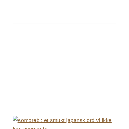
JAPANSKE SPROG
Er du interesseret i at lære om japansk
sprog? På min blog deler jeg ud af viden
om at forstå, tale og skrive japansk, som
du kan bruge i din egen læringsproces.