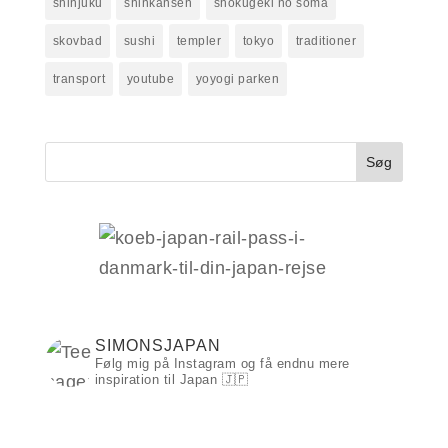
shinjuku
shinkansen
shokugeki no soma
skovbad
sushi
templer
tokyo
traditioner
transport
youtube
yoyogi parken
Søg
SIMONSJAPAN
Følg mig på Instagram og få endnu mere
inspiration til Japan 🇯🇵