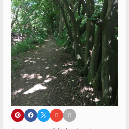




