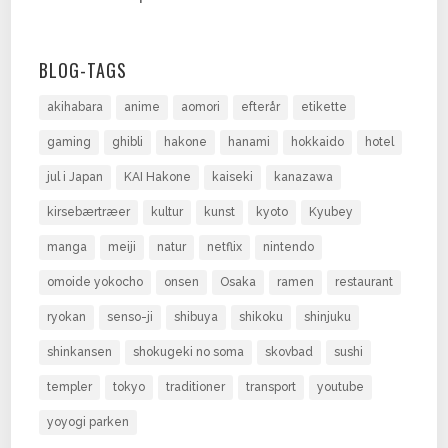
BLOG-TAGS
akihabara
anime
aomori
efterår
etikette
gaming
ghibli
hakone
hanami
hokkaido
hotel
jul i Japan
KAI Hakone
kaiseki
kanazawa
kirsebærtræer
kultur
kunst
kyoto
Kyubey
manga
meiji
natur
netflix
nintendo
omoide yokocho
onsen
Osaka
ramen
restaurant
ryokan
senso-ji
shibuya
shikoku
shinjuku
shinkansen
shokugeki no soma
skovbad
sushi
templer
tokyo
traditioner
transport
youtube
yoyogi parken