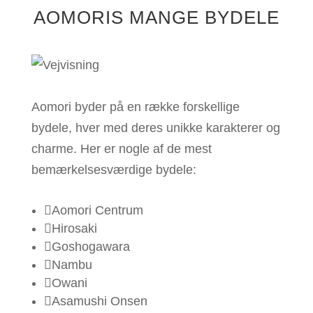
AOMORIS MANGE BYDELE
Aomori byder på en række forskellige
bydele, hver med deres unikke karakterer og
charme. Her er nogle af de mest
bemærkelsesværdige bydele:

Aomori Centrum

Hirosaki

Goshogawara

Nambu

Owani

Asamushi Onsen