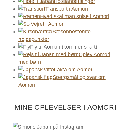
Hotelanbefalinger
Transport i Aomori
Hvad skal man spise i Aomori
Vejret i Aomori
Sæsonbestemte
højdepunkter
Fly til Aomori (kommer snart)
Oplev Aomori
med børn
Fakta om Aomori
Spørgsmål og svar om
Aomori
MINE OPLEVELSER I AOMORI