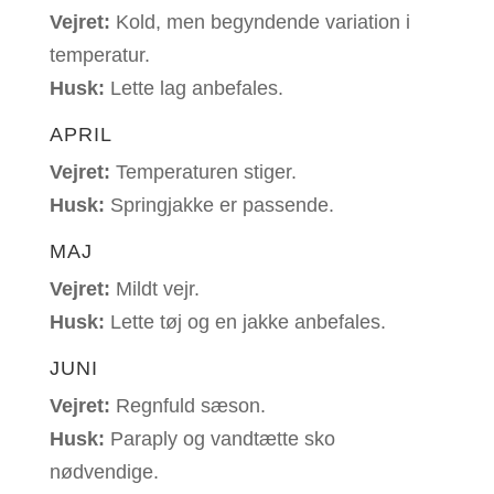
Vejret:
Kold, men begyndende variation i
temperatur.
Husk:
Lette lag anbefales.
APRIL
Vejret:
T
emperaturen stiger.
Husk:
S
pringjakke er passende.
MAJ
Vejret:
Mildt vejr.
Husk:
L
ette tøj og en jakke anbefales.
JUNI
Vejret:
Regnfuld sæson.
Husk:
P
araply og vandtætte sko
nødvendige.