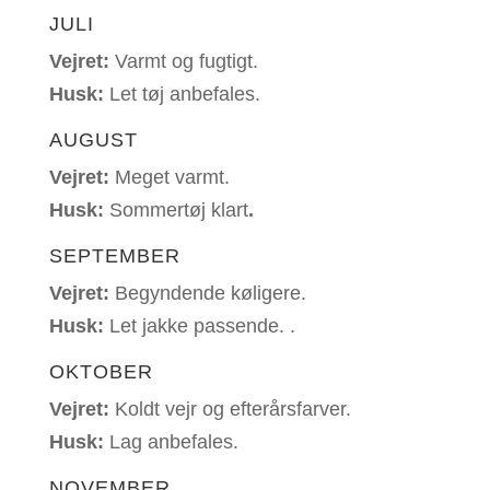
JULI
Vejret:
Varmt og fugtigt.
Husk:
L
et tøj anbefales.
AUGUST
Vejret:
Meget varmt.
Husk:
S
ommertøj klart
.
SEPTEMBER
Vejret:
Begyndende køligere.
Husk:
L
et jakke passende.
.
OKTOBER
Vejret:
Koldt vejr og efterårsfarver
.
Husk:
L
ag anbefales.
NOVEMBER