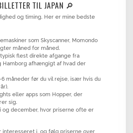
BILLETTER TIL JAPAN 🔎
odighed og timing. Her er mine bedste
emaskiner som Skyscanner, Momondo
rsigter måned for måned.
typisk flest direkte afgange fra
og Hamborg afhængigt af hvad der
6 måneder før du vil rejse, især hvis du
år).
ights eller apps som Hopper, der
er sig.
uli og december, hvor priserne ofte er
r interesseret i, og følg priserne over