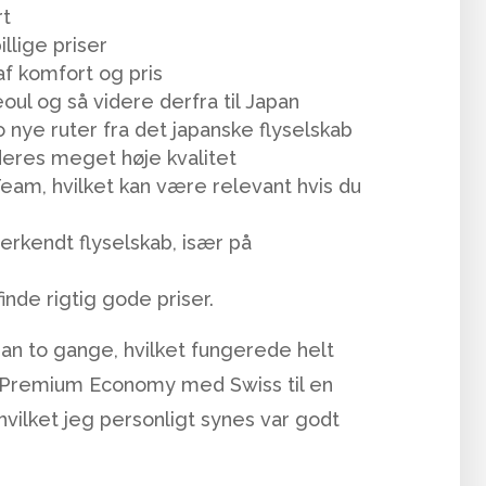
rt
illige priser
f komfort og pris
eoul og så videre derfra til Japan
 nye ruter fra det japanske flyselskab
deres meget høje kvalitet
Team, hvilket kan være relevant hvis du
rkendt flyselskab, især på
finde rigtig gode priser.
apan to gange, hvilket fungerede helt
e i Premium Economy med Swiss til en
hvilket jeg personligt synes var godt