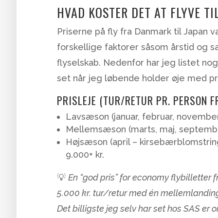
HVAD KOSTER DET AT FLYVE TI
Priserne på fly fra Danmark til Japan
forskellige faktorer såsom årstid og s
flyselskab. Nedenfor har jeg listet no
set når jeg løbende holder øje med pr
PRISLEJE (TUR/RETUR PR. PERSON F
Lavsæson (januar, februar, november)
Mellemsæson (marts, maj, september
Højsæson (april – kirsebærblomstring,
9.000+ kr.
💡
En “god pris” for economy flybilletter
5.000 kr. tur/retur med én mellemlanding –
Det billigste jeg selv har set hos SAS er