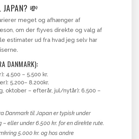
L JAPAN? 💸
 varierer meget og afhænger af
æson, om der flyves direkte og valg af
gle estimater ud fra hvad jeg selv har
iserne.
RA DANMARK):
: 4.500 – 5.500 kr.
): 5.200– 8.200kr.
 oktober – efterår, jul/nytår): 6.500 –
 fra Danmark til Japan er typisk under
 eller under 6.500 kr. for en direkte rute.
 omkring 5.000 kr. og hos andre