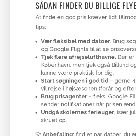
SÅDAN FINDER DU BILLIGE FLY
At finde en god pris kræver lidt tålm
tips:
Vær fleksibel med datoer.
Brug søg
og Google Flights til at se prisove
Tjek flere afrejselufthavne.
Der er 
København, men tjek også Billund 
kunne være praktisk for dig.
Start søgningen i god tid
– gerne 4-
vil rejse i højsæsonen (forår og efter
Brug prisagenter
– f.eks. Google Fl
sender notifikationer når prisen ændr
Undgå skolernes ferieuger
, især j
skruet op.
💡
Anbefaling:
find et par datoer, du e