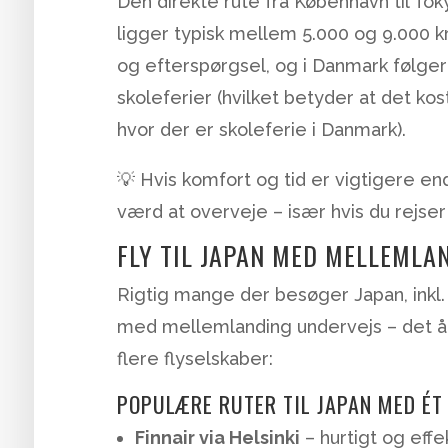
Den direkte rute fra København til Tok
ligger typisk mellem 5.000 og 9.000 k
og efterspørgsel, og i Danmark følger
skoleferier (hvilket betyder at det kos
hvor der er skoleferie i Danmark).
💡 Hvis komfort og tid er vigtigere end 
værd at overveje – især hvis du rejser
FLY TIL JAPAN MED MELLEMLA
Rigtig mange der besøger Japan, inkl
med mellemlanding undervejs – det åb
flere flyselskaber:
POPULÆRE RUTER TIL JAPAN MED ÉT
Finnair via Helsinki
– hurtigt og effe