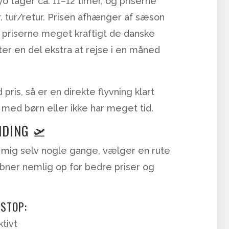
yo tager ca. 11–12 timer, og priserne
r. tur/retur. Prisen afhænger af sæson
 priserne meget kraftigt de danske
ter en del ekstra at rejse i en måned
pris, så er en direkte flyvning klart
 med børn eller ikke har meget tid.
NDING 🛫
. mig selv nogle gange, vælger en rute
ner nemlig op for bedre priser og
 STOP:
ktivt