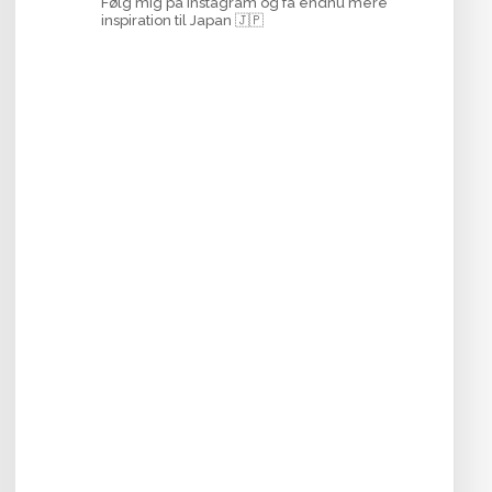
Følg mig på Instagram og få endnu mere
inspiration til Japan 🇯🇵