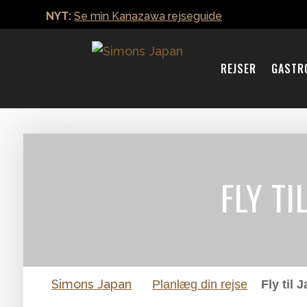
NYT:
Se min Kanazawa rejseguide
REJSER
GASTR
FLY TI
Simons Japan
Planlæg din rejse
Fly til 