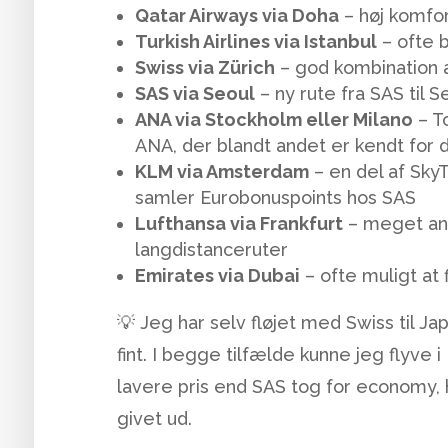
Qatar Airways via Doha
– høj komfo
Turkish Airlines via Istanbul
– ofte b
Swiss via Zürich
– god kombination a
SAS via Seoul
– ny rute fra SAS til S
ANA via Stockholm eller Milano
– To
ANA, der blandt andet er kendt for 
KLM via Amsterdam
– en del af Sky
samler Eurobonuspoints hos SAS
Lufthansa via Frankfurt
– meget ane
langdistanceruter
Emirates via Dubai
– ofte muligt at 
💡 Jeg har selv fløjet med Swiss til J
fint. I begge tilfælde kunne jeg flyv
lavere pris end SAS tog for economy, 
givet ud.